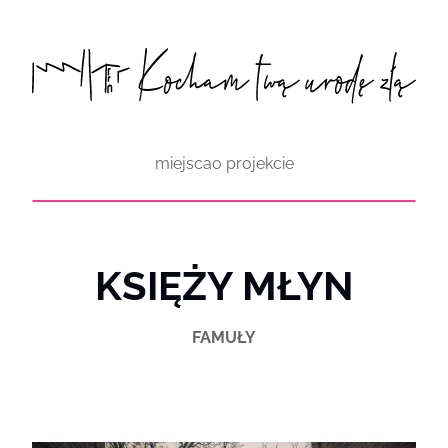
Przejdź
do
treści
miejsca
o projekcie
KSIĘŻY MŁYN
FAMUŁY