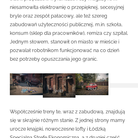
niesamowita elektrownię o przepięknej, secesyjnej
bryle oraz zespół pałacowy, ale też szereg
zabudowań użyteczności publicznej, m.in. szkoła,
konsum (sklep dla pracowników), remiza czy szpital.
Jednym słowem, stanowił on miasto w mieście i
pozwalał robotnikom funkcjonować na co dzień
bez potrzeby opuszczania jego granic.
2017
2017
2017
Współcześnie treny te, wraz z zabudową, znajdują
się w skrajnie różnym stanie. Z jednej strony mamy
urocze knajpki, nowoczesne lofty i Łódzką
Specjalną Strefę Ekonomiczną, a z drugiej część