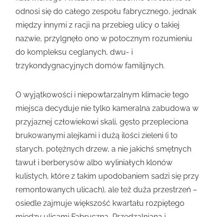
odnosi się do całego zespołu fabrycznego, jednak
między innymi z racji na przebieg ulicy o takiej
nazwie, przylgnęło ono w potocznym rozumieniu
do kompleksu ceglanych, dwu- i
trzykondygnacyjnych domów familijnych.
O wyjątkowości i niepowtarzalnym klimacie tego
miejsca decyduje nie tylko kameralna zabudowa w
przyjaznej człowiekowi skali, gęsto przepleciona
brukowanymi alejkami i dużą ilości zieleni (i to
starych, potężnych drzew, a nie jakichś smętnych
tawuł i berberysów albo wyliniałych klonów
kulistych, które z takim upodobaniem sadzi się przy
remontowanych ulicach), ale też duża przestrzeń –
osiedle zajmuje większość kwartału rozpiętego
między ulicami Fabryczną, Przędzalnianą i