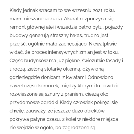
Kiedy jednak wracam to we wrześniu 2021 roku,
mam mieszane uczucia. Akurat rozpoczyna się
remont głównej alei i wszędzie pełno pyłu, pojazdy
budowy generują straszny hałas, trudno jest
przejść, ogólnie mało zachęcająco. Niewątpliwie
widać, że proces intensywnych zmian jest w toku.
Część budynków ma już piękne, świeżutkie fasady i
uroczą, zieloną stolarkę okienną, ożywioną
gdzieniegdzie donicami z kwiatami. Odnowiono
nawet część komórek, między którymi tu i ówdzie
rozwieszone są sznury z praniem, cieszą oko
przydomowe ogródki. Kiedy człowiek pokręci się
chwilę, zauważy, że jeszcze dużo obiektów
pokrywa patyna czasu, z kolei w niektóre miejsca
nie wejdzie w ogóle, bo zagrodzone są