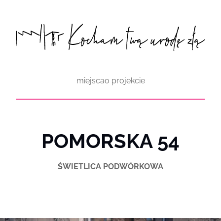
Przejdź
do
treści
miejsca
o projekcie
POMORSKA 54
ŚWIETLICA PODWÓRKOWA