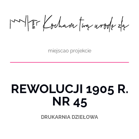
Przejdź
do
treści
miejsca
o projekcie
REWOLUCJI 1905 R.
NR 45
DRUKARNIA DZIEŁOWA