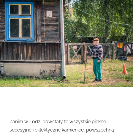
Zanim w Łodzi powstały te wszystkie piękne
secesyjne i eklektyczne kamienice, powszechną