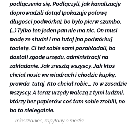
podłączenia się. Podłączyli, jak kanalizację
doprowadzili dotąd [pokazuje połowę
długości podwórka], bo było pierw szambo.
(…) Tylko ten jeden pan nie ma nic. On musi
wodę ze studni i ma tutaj [na podwórku]
toaletę. Ci też sobie sami pozakładali, bo
dostali zgodę urzędu, administracji na
zakładanie. Jak zresztą wszyscy. Jak ktoś
chciał nosić we wiadrach i chodzić kupkę,
prawda, tutaj. Kto chciał robić… To w zasadzie
wszyscy. A teraz urzędy walczą z tymi ludźmi,
którzy bez papierów coś tam sobie zrobili, no
bo to nielegalnie.
mieszkaniec, zapytany o media