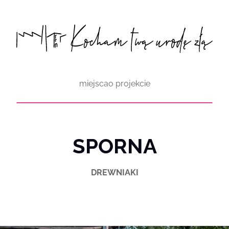
Przejdź
do
treści
miejsca
o projekcie
SPORNA
DREWNIAKI